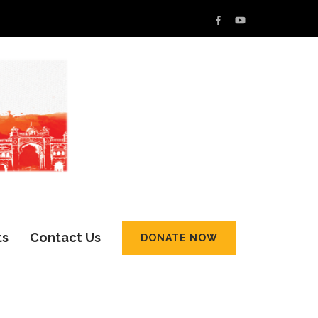
ts
Contact Us
DONATE NOW