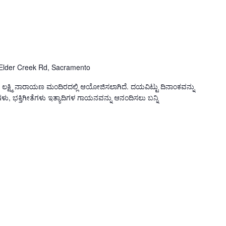
Elder Creek Rd, Sacramento
ರ ಲಕ್ಷ್ಮಿ ನಾರಾಯಣ ಮಂದಿರದಲ್ಲಿ ಆಯೋಜಿಸಲಾಗಿದೆ. ದಯವಿಟ್ಟು ದಿನಾಂಕವನ್ನು
 ಭಕ್ತಿಗೀತೆಗಳು ಇತ್ಯಾದಿಗಳ ಗಾಯನವನ್ನು ಆನಂದಿಸಲು ಬನ್ನಿ