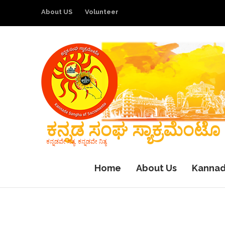
About US
Volunteer
ಕನ್ನಡ ಸಂಘ ಸ್ಯಾಕ್ರಮೆಂಟೊ
ಕನ್ನಡವೇ ಸತ್ಯ, ಕನ್ನಡವೇ ನಿತ್ಯ
Home
About Us
Kannad