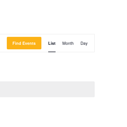
Event
Find Events
List
Month
Day
Views
Navigation