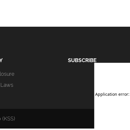
Y
SUBSCRIBE
closure
 Laws
 (KSS)