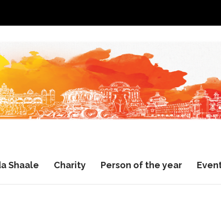
a Shaale
Charity
Person of the year
Even