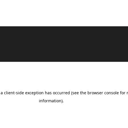
Benevolent Pro | Developed By
Rara Theme
.