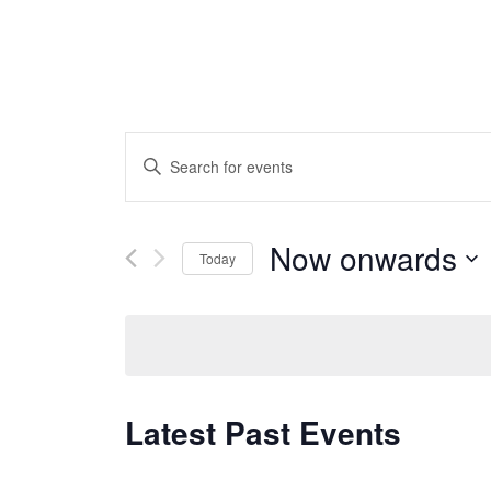
Events
Enter
Search
Keyword.
and
Search
Views
Now onwards
for
Today
Navigation
Events
Select
by
date.
Keyword.
Latest Past Events